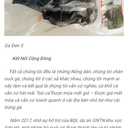
Gà Đen S
Kết Nối Cộng Đồng
T
ất cả chúng tôi đều là những Nông dân, chúng tôi chăn
nuôi gà, chúng tôi ở các xã khác nhau, chúng tôi mạnh ai
nấy làm và kết quả là chúng tôi vẫn cứ nghèo, cứ khổ và
vẫn cứ hát mãi “bài ca”Được mùa mất giá – Được giá mất
mùa và vẫn cứ loanh quanh ở cái địa bàn nhỏ bé như cái
trứng gà
Năm 2017, nhờ sự hổ trợ của BQL dự án GNTN khu vực
Sơn Hà, một nhóm hộ nuôi gà được thành lập và từ nhóm