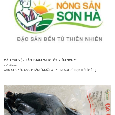
CÂU CHUYỆN SẢN PHẨM “MUỐI ỚT XIÊM SOHA”
20/12/2024
CÂU CHUYỆN SẢN PHẨM “MUỐI ỚT XIÊM SOHA” Bạn biết không? ...