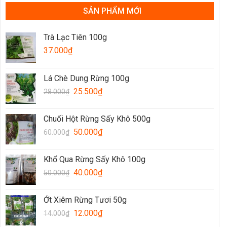
SẢN PHẨM MỚI
Trà Lạc Tiên 100g
37.000
₫
Lá Chè Dung Rừng 100g
25.500
₫
28.000
₫
Chuối Hột Rừng Sấy Khô 500g
50.000
₫
60.000
₫
Khổ Qua Rừng Sấy Khô 100g
40.000
₫
50.000
₫
Ớt Xiêm Rừng Tươi 50g
12.000
₫
14.000
₫