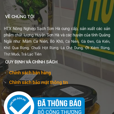
VỀ CHÚNG TÔI
HTX Nông Nghiệp Sạch Sơn Hà cung cấp, sản xuất các sản
phẩm chất lượng Huyện Sơn Hà và các huyện của tỉnh Quảng
Ngãi như: Mắm Cá Niên, Bò Khô,
Cá Niên,
Gà Đen,
Gà Kiến,
Khổ Qua Rừng,
Chuối Hột Rừng,
Lá Chè Dung,
Ớt Xiêm Rừng,
Thịt Muối,
Trà Lạc Tiên
QUY ĐỊNH VÀ CHÍNH SÁCH
Chính sách bán hàng
Chính sách bảo mật thông tin