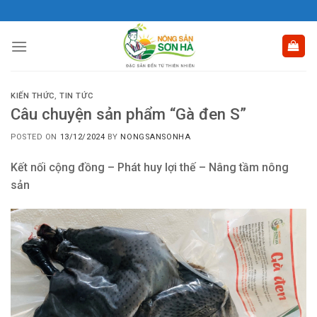
Skip
to
content
KIẾN THỨC
,
TIN TỨC
Câu chuyện sản phẩm “Gà đen S”
POSTED ON
13/12/2024
BY
NONGSANSONHA
Kết nối cộng đồng – Phát huy lợi thế – Nâng tầm nông
sản