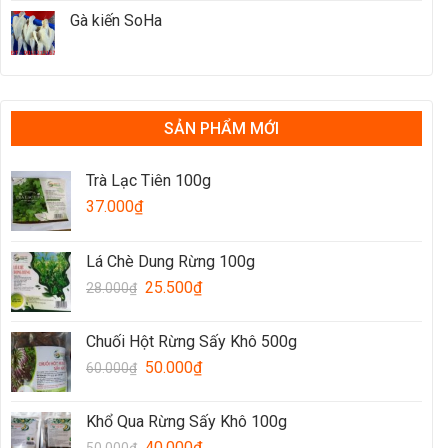
Gà kiến SoHa
SẢN PHẨM MỚI
Trà Lạc Tiên 100g
37.000
₫
Lá Chè Dung Rừng 100g
25.500
₫
28.000
₫
Chuối Hột Rừng Sấy Khô 500g
50.000
₫
60.000
₫
Khổ Qua Rừng Sấy Khô 100g
40.000
₫
50.000
₫