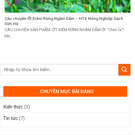
Câu chuyện Ớt Xiêm Rừng Ngâm Dấm – HTX Nông Nghiệp Sạch
Sơn Hà
CÂU CHUYỆN SẢN PHẨM: ỚT XIÊM RỪNG NGÂM DẤM Ớt “Chim Ỉa”!
Khi ...
CHUYÊN MỤC BÀI ĐĂNG
Kiến thức
(3)
Tin tức
(7)