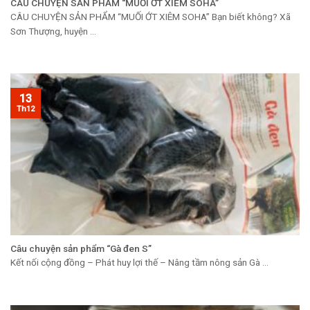
CÂU CHUYỆN SẢN PHẨM “MUỐI ỚT XIÊM SOHA”
CÂU CHUYỆN SẢN PHẨM “MUỐI ỚT XIÊM SOHA” Bạn biết không? Xã
Sơn Thượng, huyện ...
13
Th12
Câu chuyện sản phẩm “Gà đen S”
Kết nối cộng đồng – Phát huy lợi thế – Nâng tầm nông sản Gà ...