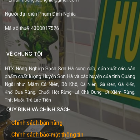
+ Email: hoangbaonghia@gmail.com
Người đại diện Phạm Đình Nghĩa
Mã số thuế: 4300817576
VỀ CHÚNG TÔI
HTX Nông Nghiệp Sạch Sơn Hà cung cấp, sản xuất các sản
phẩm chất lượng Huyện Sơn Hà và các huyện của tỉnh Quảng
Ngãi như: Mắm Cá Niên, Bò Khô,
Cá Niên,
Gà Đen,
Gà Kiến,
Khổ Qua Rừng,
Chuối Hột Rừng,
Lá Chè Dung,
Ớt Xiêm Rừng,
Thịt Muối,
Trà Lạc Tiên
QUY ĐỊNH VÀ CHÍNH SÁCH
Chính sách bán hàng
Chính sách bảo mật thông tin